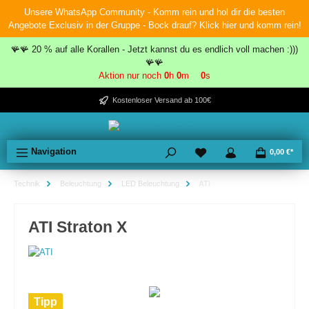
Unsere WhatsApp Community - Komm rein und hol dir die besten
inhalt springen
Angebote Exclusiv in der Gruppe - Bock drauf? Klick hier und komm rein!
🪸🪸 20 % auf alle Korallen - Jetzt kannst du es endlich voll machen :)))
🪸🪸
Aktion nur noch
0
h
0
m
0
s
Kostenloser Versand ab 100€
Navigation
0,00 €*
Technik
Beleuchtung
LED Beleuchtung
ATI
ATI Straton X
Tipp