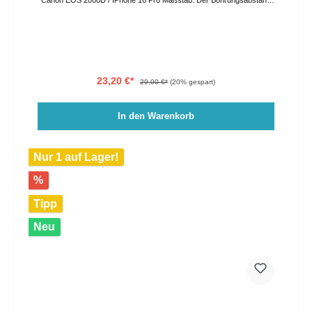
in der Acrylplatte beträgt 3,5cm. Die Farben können auf Grund von
verschiedenen Lichtverhältnissen und Bildschirmeinstellungen vom
Original abweichen. Der Versand erfolgt per GO Express, bitte geben
Sie ihren Wunschliefertag im Bestellprozess an oder kontaktieren Sie
uns direkt. Eine Abholung vor Ort ist nach Vereinbarung ebenso
möglich.
23,20 €*
29,00 €*
(20% gespart)
In den Warenkorb
Nur 1 auf Lager!
%
Tipp
Neu