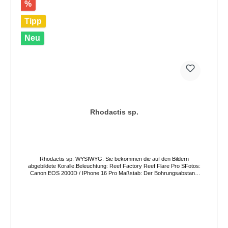
%
Tipp
Neu
Rhodactis sp.
Rhodactis sp. WYSIWYG: Sie bekommen die auf den Bildern
abgebildete Koralle.Beleuchtung: Reef Factory Reef Flare Pro SFotos:
Canon EOS 2000D / IPhone 16 Pro Maßstab: Der Bohrungsabstand
in der Acrylplatte beträgt 3,5cm. Die Farben können auf Grund von
verschiedenen Lichtverhältnissen und Bildschirmeinstellungen vom
Original abweichen. Der Versand erfolgt per GO Express, bitte geben
Sie ihren Wunschliefertag im Bestellprozess an oder kontaktieren Sie
uns direkt. Eine Abholung vor Ort ist nach Vereinbarung ebenso
möglich. Hinweis:Zoanthus- und Palythoa-Arten können potenziell
gesundheitsschädliche Stoffe enthalten bzw. abgeben. Beim Umgang