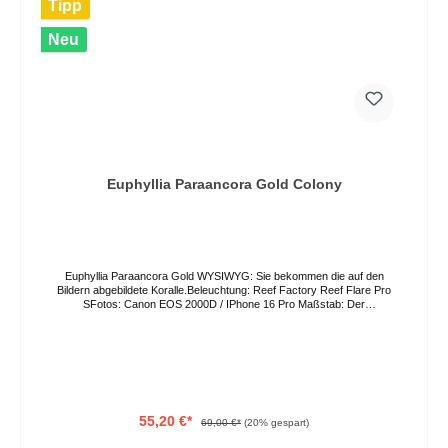
Tipp
Neu
Euphyllia Paraancora Gold Colony
Euphyllia Paraancora Gold WYSIWYG: Sie bekommen die auf den
Bildern abgebildete Koralle.Beleuchtung: Reef Factory Reef Flare Pro
SFotos: Canon EOS 2000D / IPhone 16 Pro Maßstab: Der
Bohrungsabstand in der Acrylplatte beträgt 3,5cm. Die Farben können
auf Grund von verschiedenen Lichtverhältnissen und
Bildschirmeinstellungen vom Original abweichen. Der Versand erfolgt
per GO Express, bitte geben Sie ihren Wunschliefertag im
Bestellprozess an oder kontaktieren Sie uns direkt. Eine Abholung vor
Ort ist nach Vereinbarung ebenso möglich.
55,20 €*
69,00 €*
(20% gespart)