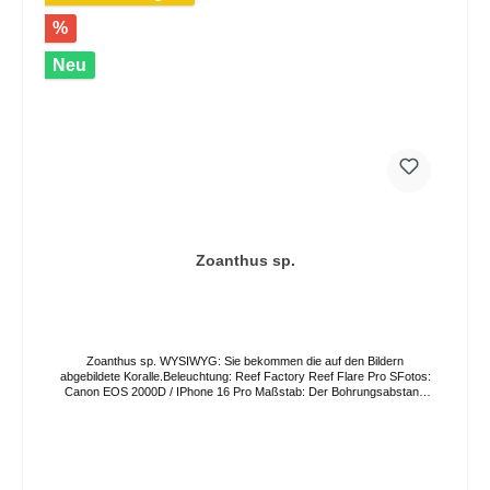
%
Neu
Zoanthus sp.
Zoanthus sp. WYSIWYG: Sie bekommen die auf den Bildern
abgebildete Koralle.Beleuchtung: Reef Factory Reef Flare Pro SFotos:
Canon EOS 2000D / IPhone 16 Pro Maßstab: Der Bohrungsabstand
in der Acrylplatte beträgt 3,5cm. Die Farben können auf Grund von
verschiedenen Lichtverhältnissen und Bildschirmeinstellungen vom
Original abweichen. Der Versand erfolgt per GO Express, bitte geben
Sie ihren Wunschliefertag im Bestellprozess an oder kontaktieren Sie
uns direkt. Eine Abholung vor Ort ist nach Vereinbarung ebenso
möglich. Hinweis:Zoanthus- und Palythoa-Arten können potenziell