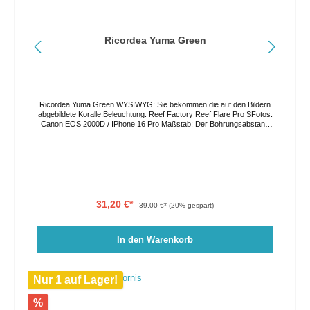
Ricordea Yuma Green
Ricordea Yuma Green WYSIWYG: Sie bekommen die auf den Bildern
abgebildete Koralle.Beleuchtung: Reef Factory Reef Flare Pro SFotos:
Canon EOS 2000D / IPhone 16 Pro Maßstab: Der Bohrungsabstand
in der Acrylplatte beträgt 3,5cm. Die Farben können auf Grund von
verschiedenen Lichtverhältnissen und Bildschirmeinstellungen vom
Original abweichen. Der Versand erfolgt per GO Express, bitte geben
Sie ihren Wunschliefertag im Bestellprozess an oder kontaktieren Sie
uns direkt. Eine Abholung vor Ort ist nach Vereinbarung ebenso
möglich.
31,20 €*
39,00 €*
(20% gespart)
In den Warenkorb
Nur 1 auf Lager!
%