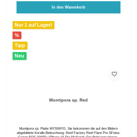
In den Warenkorb
Nur 1 auf Lager!
%
Tipp
Neu
Montipora sp. Red
Montipora sp. Platte WYSIWYG: Sie bekommen die auf den Bildern
abgebildete Koralle.Beleuchtung: Reef Factory Reef Flare Pro SFotos:
Canon EOS 2000D / IPhone 16 Pro Maßstab: Der Bohrungsabstand