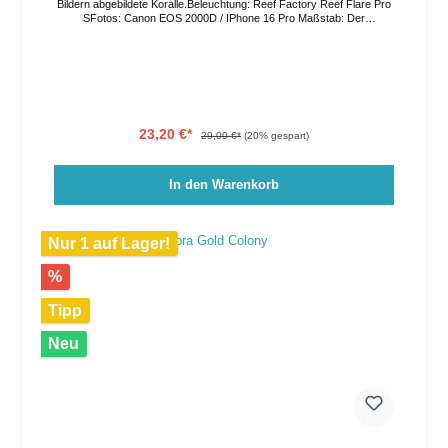
Bildern abgebildete Koralle.Beleuchtung: Reef Factory Reef Flare Pro
SFotos: Canon EOS 2000D / IPhone 16 Pro Maßstab: Der
Bohrungsabstand in der Acrylplatte beträgt 3,5cm. Die Farben können
auf Grund von verschiedenen Lichtverhältnissen und
Bildschirmeinstellungen vom Original abweichen. Der Versand erfolgt
per GO Express, bitte geben Sie ihren Wunschliefertag im
Bestellprozess an oder kontaktieren Sie uns direkt. Eine Abholung vor
Ort ist nach Vereinbarung ebenso möglich.
23,20 €*
29,00 €*
(20% gespart)
In den Warenkorb
Nur 1 auf Lager!
%
Tipp
Neu