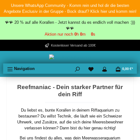
Unsere WhatsApp Community - Komm rein und hol dir die besten
inhalt springen
Angebote Exclusiv in der Gruppe - Bock drauf? Klick hier und komm rein!
🪸🪸 20 % auf alle Korallen - Jetzt kannst du es endlich voll machen :)))
🪸🪸
Aktion nur noch
0
h
0
m
0
s
Kostenloser Versand ab 100€
Navigation
0,00 €*
Reefmaniac - Dein starker Partner für
dein Riff
Du liebst es, bunte Korallen in deinem Riffaquarium zu
bestaunen? Du willst Technik, die läuft wie ein Schweizer
Uhrwerk, und Zusätze, auf die sich deine Meeresbewohner
verlassen können? Dann bist du hier genau richtig!
Bei uns findest du alles, was dein Meerwasseraquarium