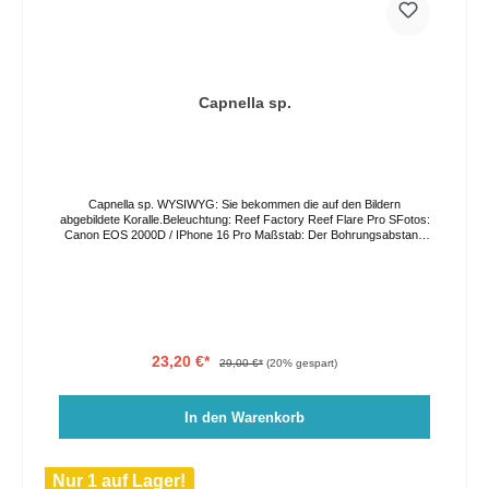
Capnella sp.
Capnella sp. WYSIWYG: Sie bekommen die auf den Bildern
abgebildete Koralle.Beleuchtung: Reef Factory Reef Flare Pro SFotos:
Canon EOS 2000D / IPhone 16 Pro Maßstab: Der Bohrungsabstand
in der Acrylplatte beträgt 3,5cm. Die Farben können auf Grund von
verschiedenen Lichtverhältnissen und Bildschirmeinstellungen vom
Original abweichen. Der Versand erfolgt per GO Express, bitte geben
Sie ihren Wunschliefertag im Bestellprozess an oder kontaktieren Sie
uns direkt. Eine Abholung vor Ort ist nach Vereinbarung ebenso
möglich.
23,20 €*
29,00 €*
(20% gespart)
In den Warenkorb
Nur 1 auf Lager!