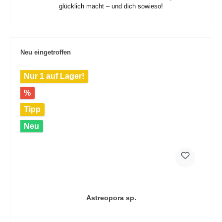
glücklich macht – und dich sowieso!
Neu eingetroffen
Nur 1 auf Lager!
%
Tipp
Neu
Astreopora sp.