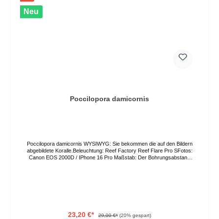
Neu
Poccilopora damicornis
Poccilopora damicornis WYSIWYG: Sie bekommen die auf den Bildern
abgebildete Koralle.Beleuchtung: Reef Factory Reef Flare Pro SFotos:
Canon EOS 2000D / IPhone 16 Pro Maßstab: Der Bohrungsabstand
in der Acrylplatte beträgt 3,5cm. Die Farben können auf Grund von
verschiedenen Lichtverhältnissen und Bildschirmeinstellungen vom
Original abweichen. Der Versand erfolgt per GO Express, bitte geben
Sie ihren Wunschliefertag im Bestellprozess an oder kontaktieren Sie
uns direkt. Eine Abholung vor Ort ist nach Vereinbarung ebenso
möglich.
23,20 €*
29,00 €*
(20% gespart)