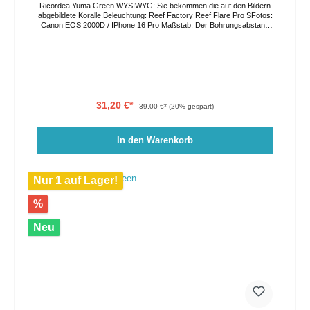
Ricordea Yuma Green WYSIWYG: Sie bekommen die auf den Bildern
abgebildete Koralle.Beleuchtung: Reef Factory Reef Flare Pro SFotos:
Canon EOS 2000D / IPhone 16 Pro Maßstab: Der Bohrungsabstand
in der Acrylplatte beträgt 3,5cm. Die Farben können auf Grund von
verschiedenen Lichtverhältnissen und Bildschirmeinstellungen vom
Original abweichen. Der Versand erfolgt per GO Express, bitte geben
Sie ihren Wunschliefertag im Bestellprozess an oder kontaktieren Sie
uns direkt. Eine Abholung vor Ort ist nach Vereinbarung ebenso
möglich.
31,20 €*
39,00 €*
(20% gespart)
In den Warenkorb
Nur 1 auf Lager!
%
Neu