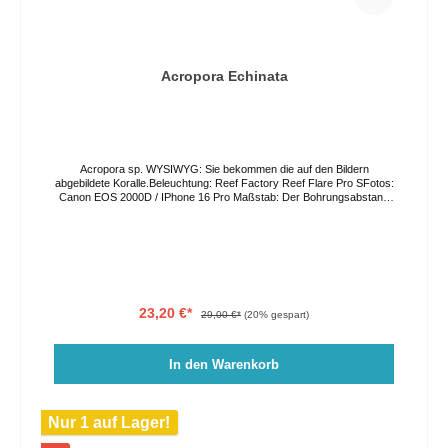
Acropora Echinata
Acropora sp. WYSIWYG: Sie bekommen die auf den Bildern
abgebildete Koralle.Beleuchtung: Reef Factory Reef Flare Pro SFotos:
Canon EOS 2000D / IPhone 16 Pro Maßstab: Der Bohrungsabstand
in der Acrylplatte beträgt 3,5cm. Die Farben können auf Grund von
verschiedenen Lichtverhältnissen und Bildschirmeinstellungen vom
Original abweichen. Der Versand erfolgt per GO Express, bitte geben
Sie ihren Wunschliefertag im Bestellprozess an oder kontaktieren Sie
uns direkt. Eine Abholung vor Ort ist nach Vereinbarung ebenso
möglich.
23,20 €*
29,00 €*
(20% gespart)
In den Warenkorb
Nur 1 auf Lager!