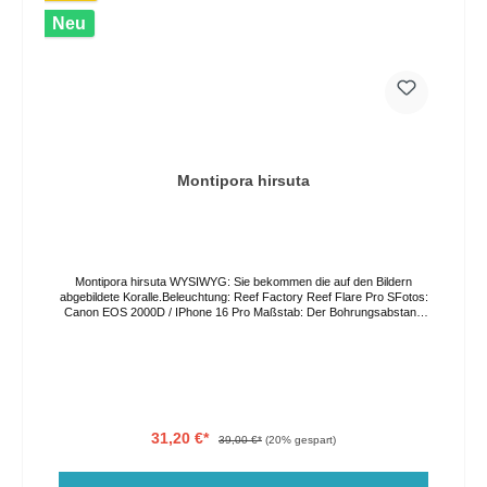
Neu
Montipora hirsuta
Montipora hirsuta WYSIWYG: Sie bekommen die auf den Bildern
abgebildete Koralle.Beleuchtung: Reef Factory Reef Flare Pro SFotos:
Canon EOS 2000D / IPhone 16 Pro Maßstab: Der Bohrungsabstand
in der Acrylplatte beträgt 3,5cm. Die Farben können auf Grund von
verschiedenen Lichtverhältnissen und Bildschirmeinstellungen vom
Original abweichen. Der Versand erfolgt per GO Express, bitte geben
Sie ihren Wunschliefertag im Bestellprozess an oder kontaktieren Sie
uns direkt. Eine Abholung vor Ort ist nach Vereinbarung ebenso
möglich.
31,20 €*
39,00 €*
(20% gespart)