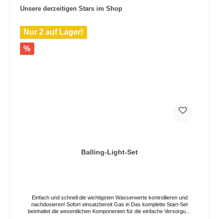
Unsere derzeitigen Stars im Shop
Nur 2 auf Lager!
%
Balling-Light-Set
Einfach und schnell die wichtigsten Wasserwerte kontrollieren und
nachdosieren! Sofort einsatzbereit Gas in Das komplette Start-Set
beinhaltet die wesentlichen Komponenten für die einfache Versorgung
der Korallen mit Makro- und Spurenelementen und ist beliebig mit allen