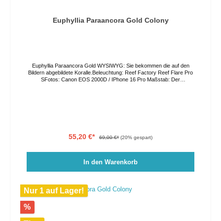
Euphyllia Paraancora Gold Colony
Euphyllia Paraancora Gold WYSIWYG: Sie bekommen die auf den
Bildern abgebildete Koralle.Beleuchtung: Reef Factory Reef Flare Pro
SFotos: Canon EOS 2000D / IPhone 16 Pro Maßstab: Der
Bohrungsabstand in der Acrylplatte beträgt 3,5cm. Die Farben können
auf Grund von verschiedenen Lichtverhältnissen und
Bildschirmeinstellungen vom Original abweichen. Der Versand erfolgt
per GO Express, bitte geben Sie ihren Wunschliefertag im
Bestellprozess an oder kontaktieren Sie uns direkt. Eine Abholung vor
Ort ist nach Vereinbarung ebenso möglich.
55,20 €*
69,00 €*
(20% gespart)
In den Warenkorb
Nur 1 auf Lager!
%