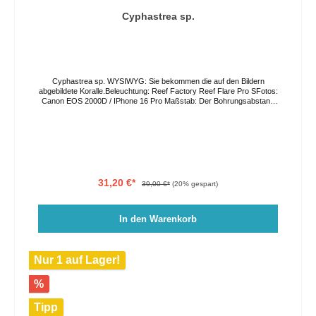
Cyphastrea sp.
Cyphastrea sp. WYSIWYG: Sie bekommen die auf den Bildern
abgebildete Koralle.Beleuchtung: Reef Factory Reef Flare Pro SFotos:
Canon EOS 2000D / IPhone 16 Pro Maßstab: Der Bohrungsabstand
in der Acrylplatte beträgt 3,5cm. Die Farben können auf Grund von
verschiedenen Lichtverhältnissen und Bildschirmeinstellungen vom
Original abweichen. Der Versand erfolgt per GO Express, bitte geben
Sie ihren Wunschliefertag im Bestellprozess an oder kontaktieren Sie
uns direkt. Eine Abholung vor Ort ist nach Vereinbarung ebenso
möglich.
31,20 €*
39,00 €*
(20% gespart)
In den Warenkorb
Nur 1 auf Lager!
%
Tipp