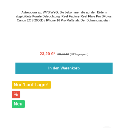
Astreopora sp. WYSIWYG: Sie bekommen die auf den Bildern
abgebildete Koralle.Beleuchtung: Reef Factory Reef Flare Pro SFotos:
Canon EOS 2000D / IPhone 16 Pro Maßstab: Der Bohrungsabstand
in der Acrylplatte beträgt 3,5cm. Die Farben können auf Grund von
verschiedenen Lichtverhältnissen und Bildschirmeinstellungen vom
Original abweichen. Der Versand erfolgt per GO Express, bitte geben
Sie ihren Wunschliefertag im Bestellprozess an oder kontaktieren Sie
uns direkt. Eine Abholung vor Ort ist nach Vereinbarung ebenso
möglich.
23,20 €*
29,00 €*
(20% gespart)
In den Warenkorb
Nur 1 auf Lager!
%
Neu