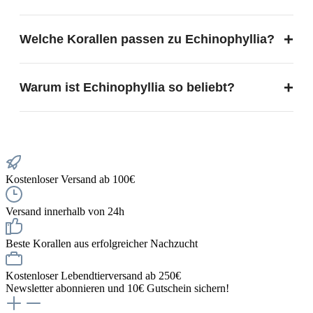
Ja, viele Echinophyllia entwickeln nachts lange Sweeper-
+
Welche Korallen passen zu Echinophyllia?
Tentakel, weshalb ausreichend Abstand zu anderen Korallen
wichtig ist.
Gut geeignet sind andere friedliche LPS-Korallen sowie
+
Warum ist Echinophyllia so beliebt?
Weichkorallen und Zoanthus, mit ausreichend Abstand.
Durch ihre extremen Farben, einzigartigen Muster und den
Sammlercharakter zählt sie zu den begehrtesten LPS-Korallen
im Hobby.
Kostenloser Versand ab 100€
Versand innerhalb von 24h
Beste Korallen aus erfolgreicher Nachzucht
Kostenloser Lebendtierversand ab 250€
Newsletter abonnieren und 10€ Gutschein sichern!