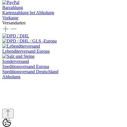
Barzahlung
Kartenzahlung bei Abholung
Vorkasse
Versandarten
Lebendtierversand Europa
Sonderversand
Speditionsversand Europa
Speditionsversand Deutschland
Abholung
* Alle Preise inkl. gesetzl. Mehrwertsteuer zzgl.
Versandkosten
und
ggf. Nachnahmegebühren, wenn nicht anders angegeben.
© 2025 PH-Aquaristik - Alle Rechte vorbehalten. Designed by
H2
Invent GmbH
Vertrag digital widerrufen