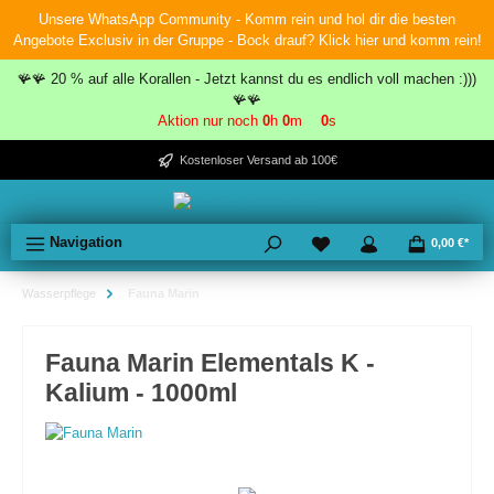
Unsere WhatsApp Community - Komm rein und hol dir die besten
inhalt springen
Angebote Exclusiv in der Gruppe - Bock drauf? Klick hier und komm rein!
🪸🪸 20 % auf alle Korallen - Jetzt kannst du es endlich voll machen :)))
🪸🪸
Aktion nur noch
0
h
0
m
0
s
Kostenloser Versand ab 100€
Navigation
0,00 €*
Wasserpflege
Fauna Marin
Fauna Marin Elementals K -
Kalium - 1000ml