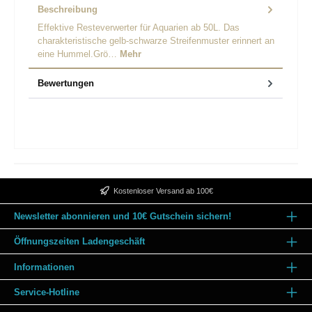
Beschreibung
Effektive Resteverwerter für Aquarien ab 50L. Das
charakteristische gelb-schwarze Streifenmuster erinnert an
eine Hummel.Grö…
Mehr
Bewertungen
Kostenloser Versand ab 100€
Newsletter abonnieren und 10€ Gutschein sichern!
Öffnungszeiten Ladengeschäft
Informationen
Service-Hotline