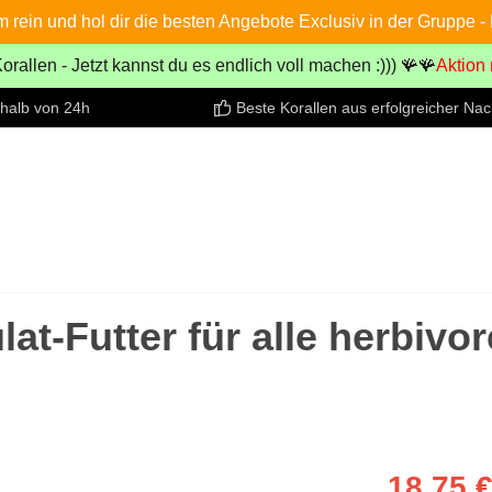
in und hol dir die besten Angebote Exclusiv in der Gruppe - B
orallen - Jetzt kannst du es endlich voll machen :))) 🪸🪸
Aktion
rhalb von 24h
Beste Korallen aus erfolgreicher Na
lat-Futter für alle herbivo
18,75 €