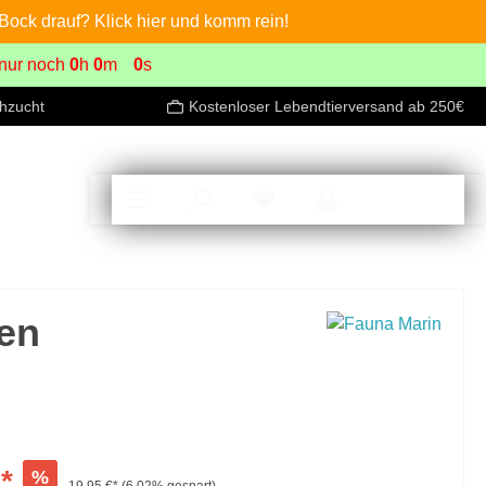
ock drauf? Klick hier und komm rein!
 nur noch
0
h
0
m
0
s
chzucht
Kostenloser Lebendtierversand ab 250€
0,00 €*
ren
*
%