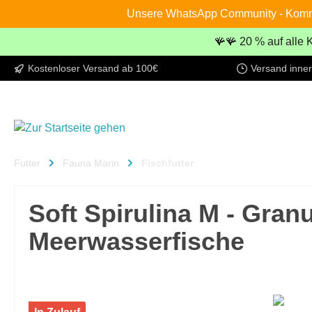
Unsere WhatsApp Community - Komm re
inhalt springen
🪸🪸 20 % auf alle K
Kostenloser Versand ab 100€
Versand inne
Futter
Fauna Marin
Fischfutter
Soft Spirulina M - Granu
Meerwasserfische