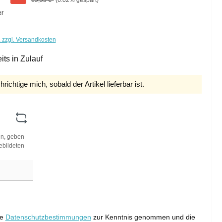
19,95 €*
(6.02% gespart)
er
. zzgl. Versandkosten
its in Zulauf
richtige mich, sobald der Artikel lieferbar ist.
n, geben
ebildeten
ie
Datenschutzbestimmungen
zur Kenntnis genommen und die