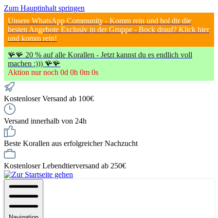
Zum Hauptinhalt springen
Unsere WhatsApp Community - Komm rein und hol dir die
besten Angebote Exclusiv in der Gruppe - Bock drauf? Klick hier
und komm rein!
🪸🪸 20 % auf alle Korallen - Jetzt kannst du es endlich voll
machen :))) 🪸🪸
Aktion nur noch
0
d
0
h
0
m
0
s
Kostenloser Versand ab 100€
Versand innerhalb von 24h
Beste Korallen aus erfolgreicher Nachzucht
Kostenloser Lebendtierversand ab 250€
Navigation