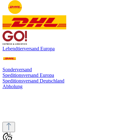
Lebendtierversand Europa
Sonderversand
Speditionsversand Europa
Speditionsversand Deutschland
Abholung
* Alle Preise inkl. gesetzl. Mehrwertsteuer zzgl.
Versandkosten
und
ggf. Nachnahmegebühren, wenn nicht anders angegeben.
© 2025 PH-Aquaristik - Alle Rechte vorbehalten. Designed by
H2
Invent GmbH
Vertrag digital widerrufen