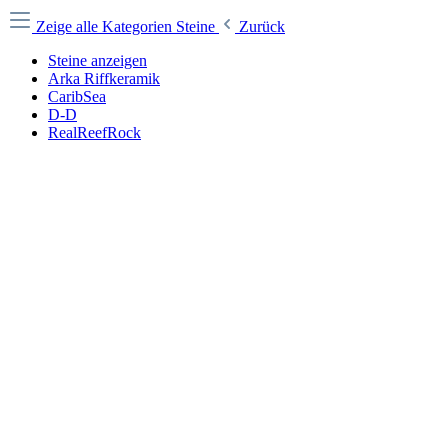
Zeige alle Kategorien
Steine
Zurück
Steine anzeigen
Arka Riffkeramik
CaribSea
D-D
RealReefRock