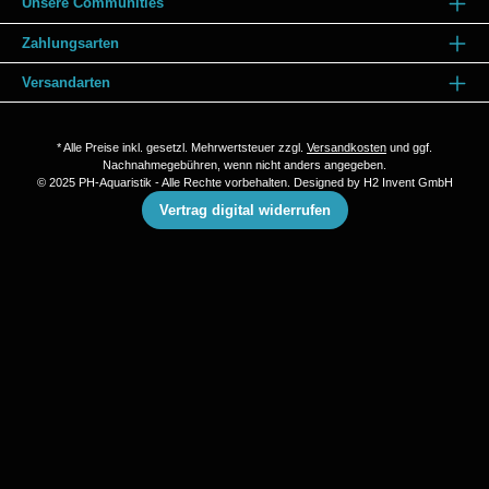
Unsere Communities
Aquascape gelangen. Pufferung Die Calciumcarbonat-
Zusammensetzung des Gesteins sorgt für eine natürliche
Pufferkapazität im Aquarium, ohne negative Auswirkungen auf
Zahlungsarten
den pH-Wert. Es ist keine zusätzliche Aushärtung
erforderlich. Bauen Sie komplexe Aquascaping-Strukturen
Versandarten
Durch die Verwendung des Aquascape Mortar Bonding Kit
oder des D-D Aquascape Konstruktionsharz ist es
möglich, aufwändige, dauerhafte Strukturen zu errichten,
indem die Steine sicher miteinander verbunden werden.
* Alle Preise inkl. gesetzl. Mehrwertsteuer zzgl.
Versandkosten
und ggf.
Nachnahmegebühren, wenn nicht anders angegeben.
© 2025 PH-Aquaristik - Alle Rechte vorbehalten. Designed by
H2 Invent GmbH
Vertrag digital widerrufen