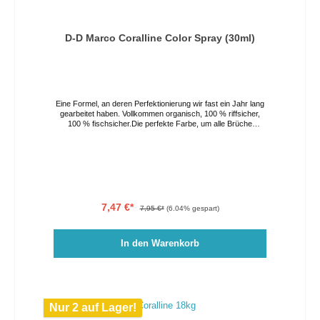
D-D Marco Coralline Color Spray (30ml)
Eine Formel, an deren Perfektionierung wir fast ein Jahr lang
gearbeitet haben. Vollkommen organisch, 100 % riffsicher,
100 % fischsicher.Die perfekte Farbe, um alle Brüche
auszubessern, die beim Versand unseres Coralline-Gesteins
oder während der Aquascaping- oder Formgebungsarbeiten
auftreten.Die 30-ml-Flasche reicht lange, ist aber nicht als
alleinige Farbe zum Färben von weißem Gestein von Anfang
an gedacht.
7,47 €*
7,95 €*
(6.04% gespart)
In den Warenkorb
Nur 2 auf Lager!