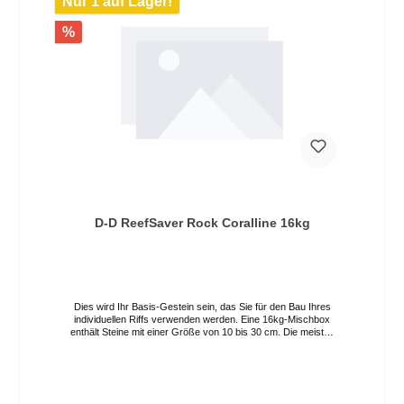
Nur 1 auf Lager!
%
D-D ReefSaver Rock Coralline 16kg
Dies wird Ihr Basis-Gestein sein, das Sie für den Bau Ihres
individuellen Riffs verwenden werden. Eine 16kg-Mischbox
enthält Steine mit einer Größe von 10 bis 30 cm. Die meisten
Stücke sind jedoch 12 bis 16 cm groß. Aufgrund des
natürlichen Ursprungs des Materials, das aus den
Überresten eines alten Riffs an Land entnommen wurde,
werden die Formen zufällig und stark strukturiert sein. DD
Marco Coralline Rock ist ein völlig