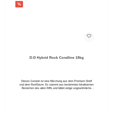
%
D-D Hybrid Rock Coralline 18kg
Dieses Gestein ist eine Mischung aus dem Premium Shelf
und dem ReefSaver. Es stammt aus bestimmten lokalisierten
Bereichen des alten Riffs und bildet einige ungewöhnliche
natürliche Formen, die auch eine gewisse Plattenbildung
aufweisen.Es kann allein verwendet werden, um ein stärker
geschichtetes Riff zu bilden, oder es kann mit den anderen
Gesteinsarten gemischt werden. Erhältlich als 18-kg-Karton
oder lose bei Ihrem Händler. DD Marco Coralline Rock ist ein
völlig natürliches Kalziumkarbonatgestein , das jetzt
in farbiger Form geliefert wird. Dabei kommt ein neues,