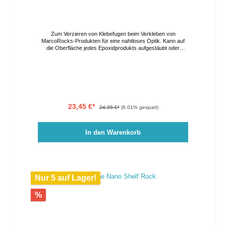
Durch die Verwendung des Aquascape Mortar Bonding Kit
oder des D-D Aquascape Konstruktionsharz ist es
möglich, aufwändige, dauerhafte Strukturen zu errichten,
indem die Steine sicher miteinander verbunden werden.
Zum Verzieren von Klebefugen beim Verkleben von
MarcoRocks-Produkten für eine nahtloses Optik. Kann auf
die Oberfläche jedes Epoxidprodukts aufgestäubt oder
eingedrückt werden, während es noch feucht ist und sorgt für
eine natürlichere Farbe und Textur. Hergestellt aus
pulverisierten Marco Rocks.
23,45 €*
24,95 €*
(6.01% gespart)
In den Warenkorb
Nur 5 auf Lager!
%