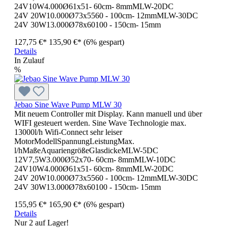
24V10W4.000Ø61x51- 60cm- 8mmMLW-20DC
24V 20W10.000Ø73x5560 - 100cm- 12mmMLW-30DC
24V 30W13.000Ø78x60100 - 150cm- 15mm
127,75 €*
135,90 €*
(6% gespart)
Details
In Zulauf
%
Jebao Sine Wave Pump MLW 30
Mit neuem Controller mit Display. Kann manuell und über
WIFI gesteuert werden. Sine Wave Technologie max.
13000l/h Wifi-Connect sehr leiser
MotorModellSpannungLeistungMax.
l/hMaßeAquariengrößeGlasdickeMLW-5DC
12V7,5W3.000Ø52x70- 60cm- 8mmMLW-10DC
24V10W4.000Ø61x51- 60cm- 8mmMLW-20DC
24V 20W10.000Ø73x5560 - 100cm- 12mmMLW-30DC
24V 30W13.000Ø78x60100 - 150cm- 15mm
155,95 €*
165,90 €*
(6% gespart)
Details
Nur 2 auf Lager!