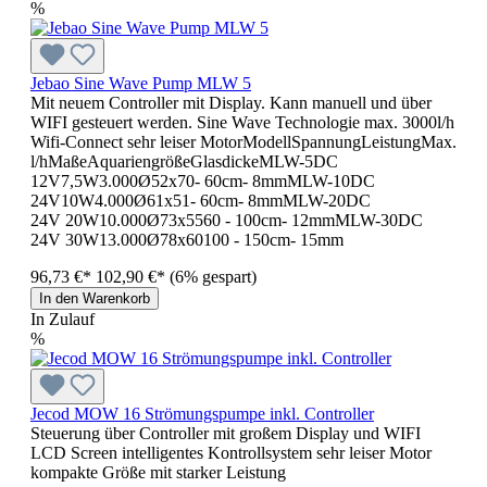
%
Jebao Sine Wave Pump MLW 5
Mit neuem Controller mit Display. Kann manuell und über
WIFI gesteuert werden. Sine Wave Technologie max. 3000l/h
Wifi-Connect sehr leiser MotorModellSpannungLeistungMax.
l/hMaßeAquariengrößeGlasdickeMLW-5DC
12V7,5W3.000Ø52x70- 60cm- 8mmMLW-10DC
24V10W4.000Ø61x51- 60cm- 8mmMLW-20DC
24V 20W10.000Ø73x5560 - 100cm- 12mmMLW-30DC
24V 30W13.000Ø78x60100 - 150cm- 15mm
96,73 €*
102,90 €*
(6% gespart)
In den Warenkorb
In Zulauf
%
Jecod MOW 16 Strömungspumpe inkl. Controller
Steuerung über Controller mit großem Display und WIFI
LCD Screen intelligentes Kontrollsystem sehr leiser Motor
kompakte Größe mit starker Leistung