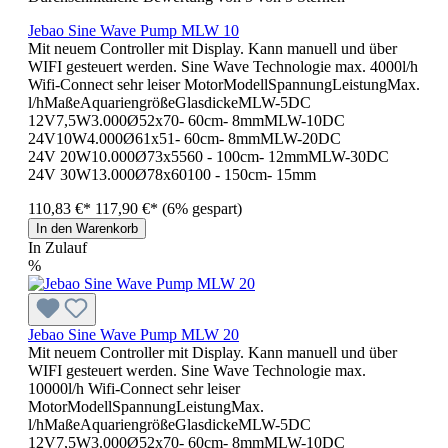
Jebao Sine Wave Pump MLW 10
Mit neuem Controller mit Display. Kann manuell und über
WIFI gesteuert werden. Sine Wave Technologie max. 4000l/h
Wifi-Connect sehr leiser MotorModellSpannungLeistungMax.
l/hMaßeAquariengrößeGlasdickeMLW-5DC
12V7,5W3.000Ø52x70- 60cm- 8mmMLW-10DC
24V10W4.000Ø61x51- 60cm- 8mmMLW-20DC
24V 20W10.000Ø73x5560 - 100cm- 12mmMLW-30DC
24V 30W13.000Ø78x60100 - 150cm- 15mm
110,83 €*
117,90 €*
(6% gespart)
In den Warenkorb
In Zulauf
%
Jebao Sine Wave Pump MLW 20
Mit neuem Controller mit Display. Kann manuell und über
WIFI gesteuert werden. Sine Wave Technologie max.
10000l/h Wifi-Connect sehr leiser
MotorModellSpannungLeistungMax.
l/hMaßeAquariengrößeGlasdickeMLW-5DC
12V7,5W3.000Ø52x70- 60cm- 8mmMLW-10DC