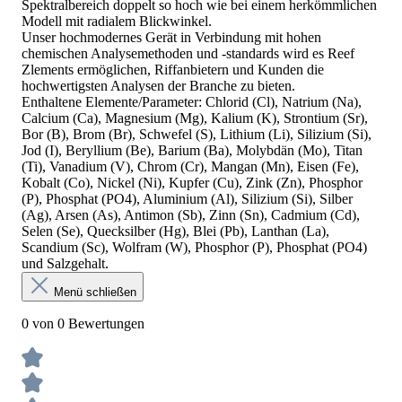
Spektralbereich doppelt so hoch wie bei einem herkömmlichen
Modell mit radialem Blickwinkel.
Unser hochmodernes Gerät in Verbindung mit hohen
chemischen Analysemethoden und -standards wird es Reef
Zlements ermöglichen, Riffanbietern und Kunden die
hochwertigsten Analysen der Branche zu bieten.
Enthaltene Elemente/Parameter: Chlorid (Cl), Natrium (Na),
Calcium (Ca), Magnesium (Mg), Kalium (K), Strontium (Sr),
Bor (B), Brom (Br), Schwefel (S), Lithium (Li), Silizium (Si),
Jod (I), Beryllium (Be), Barium (Ba), Molybdän (Mo), Titan
(Ti), Vanadium (V), Chrom (Cr), Mangan (Mn), Eisen (Fe),
Kobalt (Co), Nickel (Ni), Kupfer (Cu), Zink (Zn), Phosphor
(P), Phosphat (PO4), Aluminium (Al), Silizium (Si), Silber
(Ag), Arsen (As), Antimon (Sb), Zinn (Sn), Cadmium (Cd),
Selen (Se), Quecksilber (Hg), Blei (Pb), Lanthan (La),
Scandium (Sc), Wolfram (W), Phosphor (P), Phosphat (PO4)
und Salzgehalt.
Menü schließen
0 von 0 Bewertungen