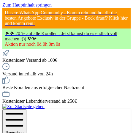
Zum Hauptinhalt springen
Unsere WhatsApp Community - Komm rein und hol dir die
besten Angebote Exclusiv in der Gruppe - Bock drauf? Klick hier
und komm rein!
🪸🪸 20 % auf alle Korallen - Jetzt kannst du es endlich voll
machen :))) 🪸🪸
Aktion nur noch
0
d
0
h
0
m
0
s
Kostenloser Versand ab 100€
Versand innerhalb von 24h
Beste Korallen aus erfolgreicher Nachzucht
Kostenloser Lebendtierversand ab 250€
Navigation