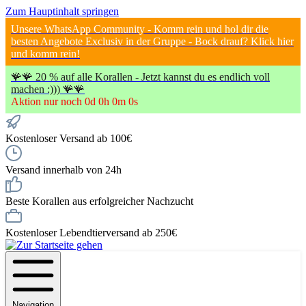
Zum Hauptinhalt springen
Unsere WhatsApp Community - Komm rein und hol dir die
besten Angebote Exclusiv in der Gruppe - Bock drauf? Klick hier
und komm rein!
🪸🪸 20 % auf alle Korallen - Jetzt kannst du es endlich voll
machen :))) 🪸🪸
Aktion nur noch
0
d
0
h
0
m
0
s
Kostenloser Versand ab 100€
Versand innerhalb von 24h
Beste Korallen aus erfolgreicher Nachzucht
Kostenloser Lebendtierversand ab 250€
Navigation