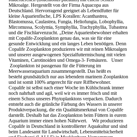
Mikroalge. Hergestellt von der Firma Aquacopa aus
Deutschland. Hervorragend geeignet als Lebendfutter für
kleine Aquarienfische, LPS Korallen: Acanthastrea,
Blastomussa, Caulastrea, Fungia, Heliofungia, Lobophyllia,
Mircomussa, Scolymia, Symphyllia, Trachyphyllia, Tubastrea
und die Fischlarvenzucht. „Deine Aquarienbewohner erhalten
mit Copalife-Zooplankton genau das, was sie für eine
gesunde Entwicklung und ein langes Leben benötigen. Denn
Copalife Zooplankton produzieren wir mit reinen Mikroalgen
und unserer ausgewogenen Spezialfuttermischung mit vielen
Vitaminen, Carotinoiden und Omega-3- Fettsäuren. Unser
Zooplankton ist passgenau für die Fütterung im
Meerwasseraquarium zusammengestellt. Das heißt es
besteht grundsätzlich nur aus lebendem marinem Zooplankton
und ist somit 100% artgerecht für eure Riffbewohner.
Copalife ist selbst nach einer Woche im Kühlschrank immer
noch nahrhaft und agil, weil wir es immer frisch und mit
einem Schuss unseres Phytoplanktons verpacken. Dadurch
entsteht auch die grünliche Färbung des Wassers in unserer
Produktverpackung, die ein Qualitätsmerkmal von Copalife
darstellt. Deshalb hat das Zooplankton beim Füttern in eurem
Aquarium immer einen hohen Nährwert. Wir produzieren
Copalife in Deutschland in kontrollierter Aquakultur und sind
beim Landesamt für Landwirtschaft, Lebensmittelsicherheit