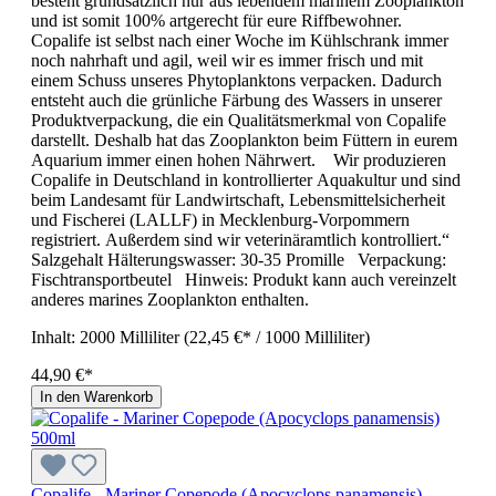
besteht grundsätzlich nur aus lebendem marinem Zooplankton
und ist somit 100% artgerecht für eure Riffbewohner.
Copalife ist selbst nach einer Woche im Kühlschrank immer
noch nahrhaft und agil, weil wir es immer frisch und mit
einem Schuss unseres Phytoplanktons verpacken. Dadurch
entsteht auch die grünliche Färbung des Wassers in unserer
Produktverpackung, die ein Qualitätsmerkmal von Copalife
darstellt. Deshalb hat das Zooplankton beim Füttern in eurem
Aquarium immer einen hohen Nährwert. Wir produzieren
Copalife in Deutschland in kontrollierter Aquakultur und sind
beim Landesamt für Landwirtschaft, Lebensmittelsicherheit
und Fischerei (LALLF) in Mecklenburg-Vorpommern
registriert. Außerdem sind wir veterinäramtlich kontrolliert.“
Salzgehalt Hälterungswasser: 30-35 Promille Verpackung:
Fischtransportbeutel Hinweis: Produkt kann auch vereinzelt
anderes marines Zooplankton enthalten.
Inhalt:
2000 Milliliter
(22,45 €* / 1000 Milliliter)
44,90 €*
In den Warenkorb
Copalife - Mariner Copepode (Apocyclops panamensis)