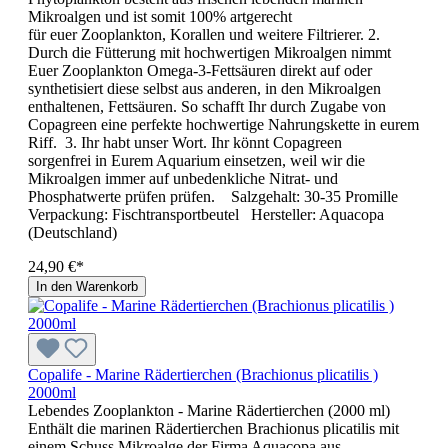
Mikroalgen und ist somit 100% artgerecht
für euer Zooplankton, Korallen und weitere Filtrierer. 2.
Durch die Fütterung mit hochwertigen Mikroalgen nimmt
Euer Zooplankton Omega-3-Fettsäuren direkt auf oder
synthetisiert diese selbst aus anderen, in den Mikroalgen
enthaltenen, Fettsäuren. So schafft Ihr durch Zugabe von
Copagreen eine perfekte hochwertige Nahrungskette in eurem
Riff. 3. Ihr habt unser Wort. Ihr könnt Copagreen
sorgenfrei in Eurem Aquarium einsetzen, weil wir die
Mikroalgen immer auf unbedenkliche Nitrat- und
Phosphatwerte prüfen prüfen. Salzgehalt: 30-35 Promille
Verpackung: Fischtransportbeutel Hersteller: Aquacopa
(Deutschland)
24,90 €*
In den Warenkorb
Copalife - Marine Rädertierchen (Brachionus plicatilis )
2000ml
Lebendes Zooplankton - Marine Rädertierchen (2000 ml)
Enthält die marinen Rädertierchen Brachionus plicatilis mit
einem Schuss Mikroalge der Firma Aquacopa aus