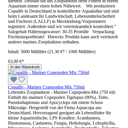
darstellt. Deshalb hat das Zooplankton beim Füttern in eurem
Aquarium immer einen hohen Nährwert. Wir produzieren
Copalife in Deutschland in kontrollierter Aquakultur und sind
beim Landesamt für Landwirtschaft, Lebensmittelsicherheit
und Fischerei (LALLF) in Mecklenburg-Vorpommern
registriert. Außerdem sind wir veterinäramtlich kontrolliert.“
Salzgehalt Hälterungswasser: 30-35 Promille Verpackung:
Fischtransportbeutel Hinweis: Produkt kann auch vereinzelt
anderes marines Zooplankton enthalten.
Inhalt:
3000 Milliliter
(21,30 €* / 1000 Milliliter)
63,90 €*
In den Warenkorb
Copalife - Mariner Copepoden Mix 750ml
Lebendes Zooplankton - Mariner Copepoden-Mix (750 ml)
Enthält die marinen Copepoden Tigriopus (90%), Tisbe,
Pseudodiaptomus und Apocyclops mit einem Schuss
Mikroalge. Hergestellt von der Firma Aquacopa aus
Deutschland. Hervorragend geeignet als Lebendfutter für
kleine Aquarienfische, LPS Korallen: Acanthastrea,
Blastomussa, Caulastrea, Fungia, Heliofungia, Lobophyllia,