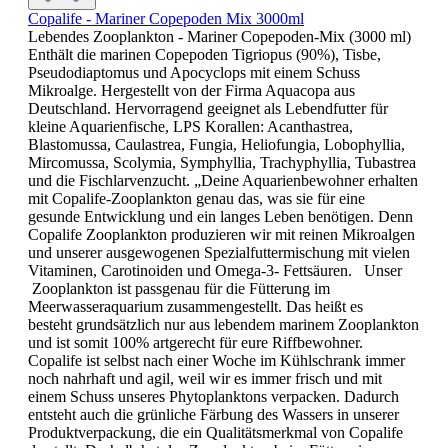
Copalife - Mariner Copepoden Mix 3000ml
Lebendes Zooplankton - Mariner Copepoden-Mix (3000 ml)
Enthält die marinen Copepoden Tigriopus (90%), Tisbe,
Pseudodiaptomus und Apocyclops mit einem Schuss
Mikroalge. Hergestellt von der Firma Aquacopa aus
Deutschland. Hervorragend geeignet als Lebendfutter für
kleine Aquarienfische, LPS Korallen: Acanthastrea,
Blastomussa, Caulastrea, Fungia, Heliofungia, Lobophyllia,
Mircomussa, Scolymia, Symphyllia, Trachyphyllia, Tubastrea
und die Fischlarvenzucht. „Deine Aquarienbewohner erhalten
mit Copalife-Zooplankton genau das, was sie für eine
gesunde Entwicklung und ein langes Leben benötigen. Denn
Copalife Zooplankton produzieren wir mit reinen Mikroalgen
und unserer ausgewogenen Spezialfuttermischung mit vielen
Vitaminen, Carotinoiden und Omega-3- Fettsäuren. Unser
Zooplankton ist passgenau für die Fütterung im
Meerwasseraquarium zusammengestellt. Das heißt es
besteht grundsätzlich nur aus lebendem marinem Zooplankton
und ist somit 100% artgerecht für eure Riffbewohner.
Copalife ist selbst nach einer Woche im Kühlschrank immer
noch nahrhaft und agil, weil wir es immer frisch und mit
einem Schuss unseres Phytoplanktons verpacken. Dadurch
entsteht auch die grünliche Färbung des Wassers in unserer
Produktverpackung, die ein Qualitätsmerkmal von Copalife