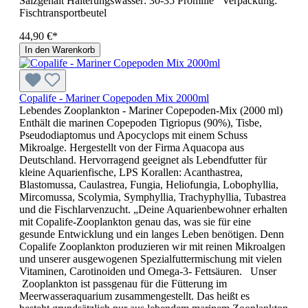
Salzgehalt Hälterungswasser: 30-35 Promille Verpackung:
Fischtransportbeutel
44,90 €*
In den Warenkorb
Copalife - Mariner Copepoden Mix 2000ml
Lebendes Zooplankton - Mariner Copepoden-Mix (2000 ml)
Enthält die marinen Copepoden Tigriopus (90%), Tisbe,
Pseudodiaptomus und Apocyclops mit einem Schuss
Mikroalge. Hergestellt von der Firma Aquacopa aus
Deutschland. Hervorragend geeignet als Lebendfutter für
kleine Aquarienfische, LPS Korallen: Acanthastrea,
Blastomussa, Caulastrea, Fungia, Heliofungia, Lobophyllia,
Mircomussa, Scolymia, Symphyllia, Trachyphyllia, Tubastrea
und die Fischlarvenzucht. „Deine Aquarienbewohner erhalten
mit Copalife-Zooplankton genau das, was sie für eine
gesunde Entwicklung und ein langes Leben benötigen. Denn
Copalife Zooplankton produzieren wir mit reinen Mikroalgen
und unserer ausgewogenen Spezialfuttermischung mit vielen
Vitaminen, Carotinoiden und Omega-3- Fettsäuren. Unser
Zooplankton ist passgenau für die Fütterung im
Meerwasseraquarium zusammengestellt. Das heißt es