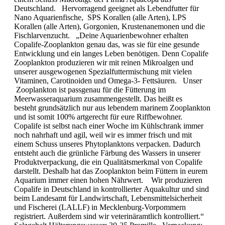
Deutschland. Hervorragend geeignet als Lebendfutter für
Nano Aquarienfische, SPS Korallen (alle Arten), LPS
Korallen (alle Arten), Gorgonien, Krustenanemonen und die
Fischlarvenzucht. „Deine Aquarienbewohner erhalten
Copalife-Zooplankton genau das, was sie für eine gesunde
Entwicklung und ein langes Leben benötigen. Denn Copalife
Zooplankton produzieren wir mit reinen Mikroalgen und
unserer ausgewogenen Spezialfuttermischung mit vielen
Vitaminen, Carotinoiden und Omega-3- Fettsäuren. Unser
Zooplankton ist passgenau für die Fütterung im
Meerwasseraquarium zusammengestellt. Das heißt es
besteht grundsätzlich nur aus lebendem marinem Zooplankton
und ist somit 100% artgerecht für eure Riffbewohner.
Copalife ist selbst nach einer Woche im Kühlschrank immer
noch nahrhaft und agil, weil wir es immer frisch und mit
einem Schuss unseres Phytoplanktons verpacken. Dadurch
entsteht auch die grünliche Färbung des Wassers in unserer
Produktverpackung, die ein Qualitätsmerkmal von Copalife
darstellt. Deshalb hat das Zooplankton beim Füttern in eurem
Aquarium immer einen hohen Nährwert. Wir produzieren
Copalife in Deutschland in kontrollierter Aquakultur und sind
beim Landesamt für Landwirtschaft, Lebensmittelsicherheit
und Fischerei (LALLF) in Mecklenburg-Vorpommern
registriert. Außerdem sind wir veterinäramtlich kontrolliert.“