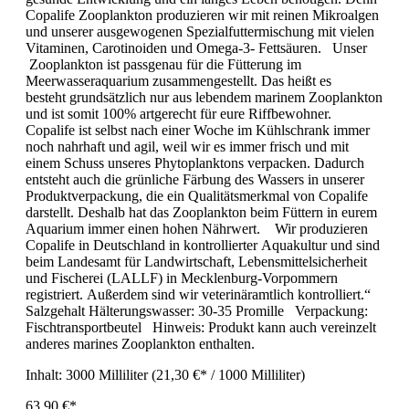
Copalife Zooplankton produzieren wir mit reinen Mikroalgen
und unserer ausgewogenen Spezialfuttermischung mit vielen
Vitaminen, Carotinoiden und Omega-3- Fettsäuren. Unser
Zooplankton ist passgenau für die Fütterung im
Meerwasseraquarium zusammengestellt. Das heißt es
besteht grundsätzlich nur aus lebendem marinem Zooplankton
und ist somit 100% artgerecht für eure Riffbewohner.
Copalife ist selbst nach einer Woche im Kühlschrank immer
noch nahrhaft und agil, weil wir es immer frisch und mit
einem Schuss unseres Phytoplanktons verpacken. Dadurch
entsteht auch die grünliche Färbung des Wassers in unserer
Produktverpackung, die ein Qualitätsmerkmal von Copalife
darstellt. Deshalb hat das Zooplankton beim Füttern in eurem
Aquarium immer einen hohen Nährwert. Wir produzieren
Copalife in Deutschland in kontrollierter Aquakultur und sind
beim Landesamt für Landwirtschaft, Lebensmittelsicherheit
und Fischerei (LALLF) in Mecklenburg-Vorpommern
registriert. Außerdem sind wir veterinäramtlich kontrolliert.“
Salzgehalt Hälterungswasser: 30-35 Promille Verpackung:
Fischtransportbeutel Hinweis: Produkt kann auch vereinzelt
anderes marines Zooplankton enthalten.
Inhalt:
3000 Milliliter
(21,30 €* / 1000 Milliliter)
63,90 €*