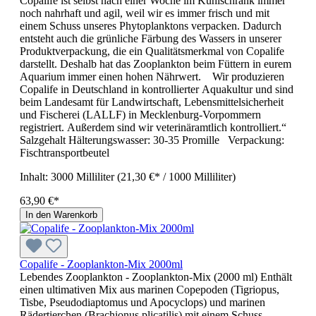
Copalife ist selbst nach einer Woche im Kühlschrank immer
noch nahrhaft und agil, weil wir es immer frisch und mit
einem Schuss unseres Phytoplanktons verpacken. Dadurch
entsteht auch die grünliche Färbung des Wassers in unserer
Produktverpackung, die ein Qualitätsmerkmal von Copalife
darstellt. Deshalb hat das Zooplankton beim Füttern in eurem
Aquarium immer einen hohen Nährwert. Wir produzieren
Copalife in Deutschland in kontrollierter Aquakultur und sind
beim Landesamt für Landwirtschaft, Lebensmittelsicherheit
und Fischerei (LALLF) in Mecklenburg-Vorpommern
registriert. Außerdem sind wir veterinäramtlich kontrolliert.“
Salzgehalt Hälterungswasser: 30-35 Promille Verpackung:
Fischtransportbeutel
Inhalt:
3000 Milliliter
(21,30 €* / 1000 Milliliter)
63,90 €*
In den Warenkorb
Copalife - Zooplankton-Mix 2000ml
Lebendes Zooplankton - Zooplankton-Mix (2000 ml) Enthält
einen ultimativen Mix aus marinen Copepoden (Tigriopus,
Tisbe, Pseudodiaptomus und Apocyclops) und marinen
Rädertierchen (Brachionus plicatilis) mit einem Schuss