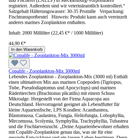
und Fischerei (LALLF) in Mecklenburg-Vorpommern
registriert. Außerdem sind wir veterinäramtlich kontrolliert.“
Salzgehalt Hälterungswasser: 30-35 Promille Verpackung:
Fischtransportbeutel Hinweis: Produkt kann auch vereinzelt
anderes marines Zooplankton enthalten.
Inhalt:
2000 Milliliter
(22,45 €* / 1000 Milliliter)
44,90 €*
In den Warenkorb
Copalife - Zooplankton-Mix 3000ml
Lebendes Zooplankton - Zooplankton-Mix (3000 ml) Enthält
einen ultimativen Mix aus marinen Copepoden (Tigriopus,
Tisbe, Pseudodiaptomus und Apocyclops) und marinen
Rädertierchen (Brachionus plicatilis) mit einem Schuss
Mikroalge. Hergestellt von der Firma Aquacopa aus
Deutschland. Hervorragend geeignet als Lebendfutter für
kleine Aquarienfische, LPS Korallen: Acanthastrea,
Blastomussa, Caulastrea, Fungia, Heliofungia, Lobophyllia,
Mircomussa, Scolymia, Symphyllia, Trachyphyllia, Tubastrea
und die Fischlarvenzucht. „Deine Aquarienbewohner erhalten
mit Copalife-Zooplankton genau das, was sie für eine
gesunde Entwicklung und ein langes Leben benötigen. Denn