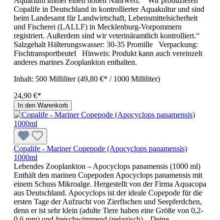
Aquarium immer einen hohen Nährwert. Wir produzieren
Copalife in Deutschland in kontrollierter Aquakultur und sind
beim Landesamt für Landwirtschaft, Lebensmittelsicherheit
und Fischerei (LALLF) in Mecklenburg-Vorpommern
registriert. Außerdem sind wir veterinäramtlich kontrolliert.“
Salzgehalt Hälterungswasser: 30-35 Promille Verpackung:
Fischtransportbeutel Hinweis: Produkt kann auch vereinzelt
anderes marines Zooplankton enthalten.
Inhalt:
500 Milliliter
(49,80 €* / 1000 Milliliter)
24,90 €*
In den Warenkorb
Copalife - Mariner Copepode (Apocyclops panamensis)
1000ml
Lebendes Zooplankton – Apocyclops panamensis (1000 ml)
Enthält den marinen Copepoden Apocyclops panamensis mit
einem Schuss Mikroalge. Hergestellt von der Firma Aquacopa
aus Deutschland. Apocyclops ist der ideale Copepode für die
ersten Tage der Aufzucht von Zierfischen und Seepferdchen,
denn er ist sehr klein (adulte Tiere haben eine Größe von 0,2-
0,6 mm) und freischwimmend (pelagisch). „Deine