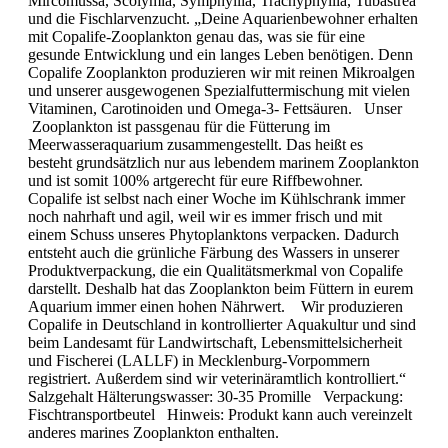
Mircomussa, Scolymia, Symphyllia, Trachyphyllia, Tubastrea
und die Fischlarvenzucht. „Deine Aquarienbewohner erhalten
mit Copalife-Zooplankton genau das, was sie für eine
gesunde Entwicklung und ein langes Leben benötigen. Denn
Copalife Zooplankton produzieren wir mit reinen Mikroalgen
und unserer ausgewogenen Spezialfuttermischung mit vielen
Vitaminen, Carotinoiden und Omega-3- Fettsäuren. Unser
Zooplankton ist passgenau für die Fütterung im
Meerwasseraquarium zusammengestellt. Das heißt es
besteht grundsätzlich nur aus lebendem marinem Zooplankton
und ist somit 100% artgerecht für eure Riffbewohner.
Copalife ist selbst nach einer Woche im Kühlschrank immer
noch nahrhaft und agil, weil wir es immer frisch und mit
einem Schuss unseres Phytoplanktons verpacken. Dadurch
entsteht auch die grünliche Färbung des Wassers in unserer
Produktverpackung, die ein Qualitätsmerkmal von Copalife
darstellt. Deshalb hat das Zooplankton beim Füttern in eurem
Aquarium immer einen hohen Nährwert. Wir produzieren
Copalife in Deutschland in kontrollierter Aquakultur und sind
beim Landesamt für Landwirtschaft, Lebensmittelsicherheit
und Fischerei (LALLF) in Mecklenburg-Vorpommern
registriert. Außerdem sind wir veterinäramtlich kontrolliert.“
Salzgehalt Hälterungswasser: 30-35 Promille Verpackung:
Fischtransportbeutel Hinweis: Produkt kann auch vereinzelt
anderes marines Zooplankton enthalten.