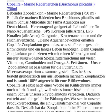
Copalife - Marine Rädertierchen (Brachionus plicatilis )
750ml
Lebendes Zooplankton - Marine Rädertierchen (750 ml)
Enthält die marinen Rädertierchen Brachionus plicatilis mit
einem Schuss Mikroalge der Firma Aquacopa aus
Deutschland. Hervorragend geeignet als Lebendfutter für
Nano Aquarienfische, SPS Korallen (alle Arten), LPS
Korallen (alle Arten), Gorgonien, Krustenanemonen und die
Fischlarvenzucht. „Deine Aquarienbewohner erhalten
Copalife-Zooplankton genau das, was sie für eine gesunde
Entwicklung und ein langes Leben benötigen. Denn Copalife
Zooplankton produzieren wir mit reinen Mikroalgen und
unserer ausgewogenen Spezialfuttermischung mit vielen
Vitaminen, Carotinoiden und Omega-3- Fettsäuren. Unser
Zooplankton ist passgenau für die Fütterung im
Meerwasseraquarium zusammengestellt. Das heißt es
besteht grundsätzlich nur aus lebendem marinem Zooplankton
und ist somit 100% artgerecht für eure Riffbewohner.
Copalife ist selbst nach einer Woche im Kühlschrank immer
noch nahrhaft und agil, weil wir es immer frisch und mit
einem Schuss unseres Phytoplanktons verpacken. Dadurch
entsteht auch die grünliche Färbung des Wassers in unserer
Produktverpackung, die ein Qualitätsmerkmal von Copalife
darstellt. Deshalb hat das Zooplankton beim Füttern in eurem