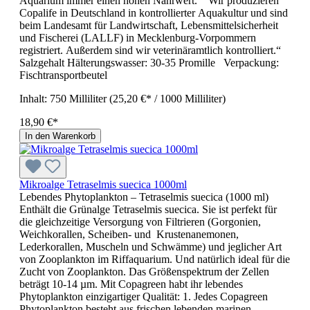
Aquarium immer einen hohen Nährwert. Wir produzieren
Copalife in Deutschland in kontrollierter Aquakultur und sind
beim Landesamt für Landwirtschaft, Lebensmittelsicherheit
und Fischerei (LALLF) in Mecklenburg-Vorpommern
registriert. Außerdem sind wir veterinäramtlich kontrolliert.“
Salzgehalt Hälterungswasser: 30-35 Promille Verpackung:
Fischtransportbeutel
Inhalt:
750 Milliliter
(25,20 €* / 1000 Milliliter)
18,90 €*
In den Warenkorb
Mikroalge Tetraselmis suecica 1000ml
Lebendes Phytoplankton – Tetraselmis suecica (1000 ml)
Enthält die Grünalge Tetraselmis suecica. Sie ist perfekt für
die gleichzeitige Versorgung von Filtrieren (Gorgonien,
Weichkorallen, Scheiben- und Krustenanemonen,
Lederkorallen, Muscheln und Schwämme) und jeglicher Art
von Zooplankton im Riffaquarium. Und natürlich ideal für die
Zucht von Zooplankton. Das Größenspektrum der Zellen
beträgt 10-14 µm. Mit Copagreen habt ihr lebendes
Phytoplankton einzigartiger Qualität: 1. Jedes Copagreen
Phytoplankton besteht aus frischen lebenden marinen