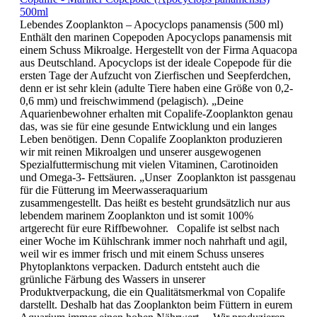
500ml
Lebendes Zooplankton – Apocyclops panamensis (500 ml)
Enthält den marinen Copepoden Apocyclops panamensis mit
einem Schuss Mikroalge. Hergestellt von der Firma Aquacopa
aus Deutschland. Apocyclops ist der ideale Copepode für die
ersten Tage der Aufzucht von Zierfischen und Seepferdchen,
denn er ist sehr klein (adulte Tiere haben eine Größe von 0,2-
0,6 mm) und freischwimmend (pelagisch). „Deine
Aquarienbewohner erhalten mit Copalife-Zooplankton genau
das, was sie für eine gesunde Entwicklung und ein langes
Leben benötigen. Denn Copalife Zooplankton produzieren
wir mit reinen Mikroalgen und unserer ausgewogenen
Spezialfuttermischung mit vielen Vitaminen, Carotinoiden
und Omega-3- Fettsäuren. „Unser Zooplankton ist passgenau
für die Fütterung im Meerwasseraquarium
zusammengestellt. Das heißt es besteht grundsätzlich nur aus
lebendem marinem Zooplankton und ist somit 100%
artgerecht für eure Riffbewohner. Copalife ist selbst nach
einer Woche im Kühlschrank immer noch nahrhaft und agil,
weil wir es immer frisch und mit einem Schuss unseres
Phytoplanktons verpacken. Dadurch entsteht auch die
grünliche Färbung des Wassers in unserer
Produktverpackung, die ein Qualitätsmerkmal von Copalife
darstellt. Deshalb hat das Zooplankton beim Füttern in eurem