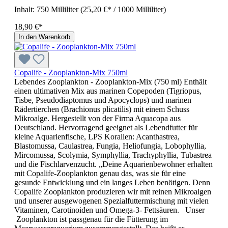
Inhalt:
750 Milliliter
(25,20 €* / 1000 Milliliter)
18,90 €*
In den Warenkorb
Copalife - Zooplankton-Mix 750ml
Lebendes Zooplankton - Zooplankton-Mix (750 ml) Enthält
einen ultimativen Mix aus marinen Copepoden (Tigriopus,
Tisbe, Pseudodiaptomus und Apocyclops) und marinen
Rädertierchen (Brachionus plicatilis) mit einem Schuss
Mikroalge. Hergestellt von der Firma Aquacopa aus
Deutschland. Hervorragend geeignet als Lebendfutter für
kleine Aquarienfische, LPS Korallen: Acanthastrea,
Blastomussa, Caulastrea, Fungia, Heliofungia, Lobophyllia,
Mircomussa, Scolymia, Symphyllia, Trachyphyllia, Tubastrea
und die Fischlarvenzucht. „Deine Aquarienbewohner erhalten
mit Copalife-Zooplankton genau das, was sie für eine
gesunde Entwicklung und ein langes Leben benötigen. Denn
Copalife Zooplankton produzieren wir mit reinen Mikroalgen
und unserer ausgewogenen Spezialfuttermischung mit vielen
Vitaminen, Carotinoiden und Omega-3- Fettsäuren. Unser
Zooplankton ist passgenau für die Fütterung im