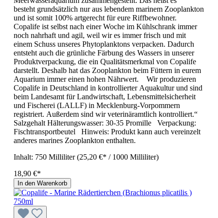
Meerwasseraquarium zusammengestellt. Das heißt es
besteht grundsätzlich nur aus lebendem marinem Zooplankton
und ist somit 100% artgerecht für eure Riffbewohner.
Copalife ist selbst nach einer Woche im Kühlschrank immer
noch nahrhaft und agil, weil wir es immer frisch und mit
einem Schuss unseres Phytoplanktons verpacken. Dadurch
entsteht auch die grünliche Färbung des Wassers in unserer
Produktverpackung, die ein Qualitätsmerkmal von Copalife
darstellt. Deshalb hat das Zooplankton beim Füttern in eurem
Aquarium immer einen hohen Nährwert. Wir produzieren
Copalife in Deutschland in kontrollierter Aquakultur und sind
beim Landesamt für Landwirtschaft, Lebensmittelsicherheit
und Fischerei (LALLF) in Mecklenburg-Vorpommern
registriert. Außerdem sind wir veterinäramtlich kontrolliert.“
Salzgehalt Hälterungswasser: 30-35 Promille Verpackung:
Fischtransportbeutel Hinweis: Produkt kann auch vereinzelt
anderes marines Zooplankton enthalten.
Inhalt:
750 Milliliter
(25,20 €* / 1000 Milliliter)
18,90 €*
In den Warenkorb