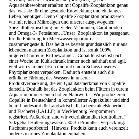
Aquarienbewohner erhalten mit Copalife-Zooplankton genau
das, was sie für eine gesunde Entwicklung und ein langes
Leben benötigen. Denn Copalife Zooplankton produzieren
wir mit reinen Mikroalgen und unserer ausgewogenen
Spezialfuttermischung mit vielen Vitaminen, Carotinoiden
und Omega-3- Fettsäuren. „Unser Zooplankton ist passgenau
für die Fütterung im Meerwasseraquarium
zusammengestellt. Das heißt es besteht grundsätzlich nur aus
lebendem marinem Zooplankton und ist somit 100%
artgerecht für eure Riffbewohner. Copalife ist selbst nach
einer Woche im Kühlschrank immer noch nahrhaft und agil,
weil wir es immer frisch und mit einem Schuss unseres
Phytoplanktons verpacken. Dadurch entsteht auch die
grünliche Färbung des Wassers in unserer
Produktverpackung, die ein Qualitätsmerkmal von Copalife
darstellt. Deshalb hat das Zooplankton beim Füttern in eurem
Aquarium immer einen hohen Nährwert. Wir produzieren
Copalife in Deutschland in kontrollierter Aquakultur und sind
beim Landesamt für Landwirtschaft, Lebensmittelsicherheit
und Fischerei (LALLF) in Mecklenburg-Vorpommern
registriert. Außerdem sind wir veterinäramtlich kontrolliert.“
Salzgehalt Hälterungswasser: 30-35 Promille Verpackung:
Fischtransportbeutel Hinweis: Produkt kann auch vereinzelt
anderes marines Zooplankton enthalten.