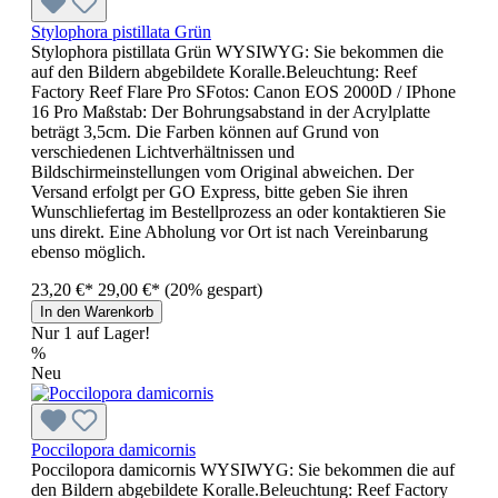
Stylophora pistillata Grün
Stylophora pistillata Grün WYSIWYG: Sie bekommen die
auf den Bildern abgebildete Koralle.Beleuchtung: Reef
Factory Reef Flare Pro SFotos: Canon EOS 2000D / IPhone
16 Pro Maßstab: Der Bohrungsabstand in der Acrylplatte
beträgt 3,5cm. Die Farben können auf Grund von
verschiedenen Lichtverhältnissen und
Bildschirmeinstellungen vom Original abweichen. Der
Versand erfolgt per GO Express, bitte geben Sie ihren
Wunschliefertag im Bestellprozess an oder kontaktieren Sie
uns direkt. Eine Abholung vor Ort ist nach Vereinbarung
ebenso möglich.
23,20 €*
29,00 €*
(20% gespart)
In den Warenkorb
Nur 1 auf Lager!
%
Neu
Poccilopora damicornis
Poccilopora damicornis WYSIWYG: Sie bekommen die auf
den Bildern abgebildete Koralle.Beleuchtung: Reef Factory