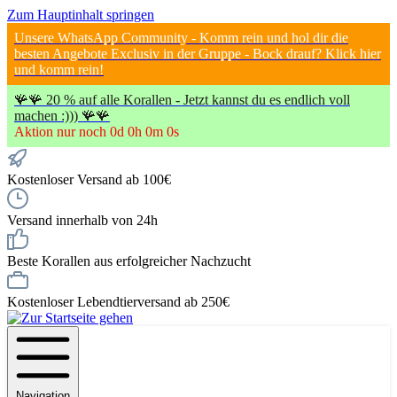
Zum Hauptinhalt springen
Unsere WhatsApp Community - Komm rein und hol dir die
besten Angebote Exclusiv in der Gruppe - Bock drauf? Klick hier
und komm rein!
🪸🪸 20 % auf alle Korallen - Jetzt kannst du es endlich voll
machen :))) 🪸🪸
Aktion nur noch
0
d
0
h
0
m
0
s
Kostenloser Versand ab 100€
Versand innerhalb von 24h
Beste Korallen aus erfolgreicher Nachzucht
Kostenloser Lebendtierversand ab 250€
Navigation