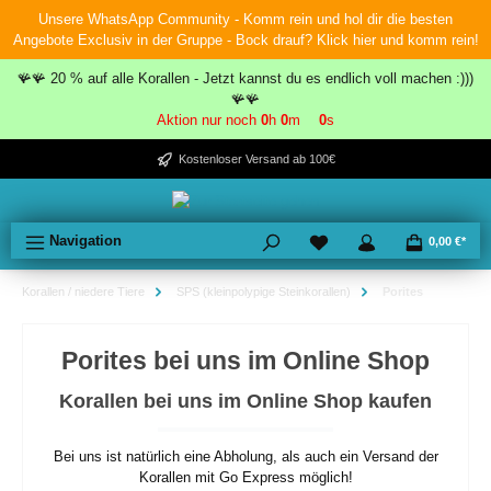
Unsere WhatsApp Community - Komm rein und hol dir die besten
inhalt springen
Angebote Exclusiv in der Gruppe - Bock drauf? Klick hier und komm rein!
🪸🪸 20 % auf alle Korallen - Jetzt kannst du es endlich voll machen :)))
🪸🪸
Aktion nur noch
0
h
0
m
0
s
Kostenloser Versand ab 100€
Navigation
0,00 €*
Korallen / niedere Tiere
SPS (kleinpolypige Steinkorallen)
Porites
Porites bei uns im Online Shop
Korallen bei uns im Online Shop kaufen
Bei uns ist natürlich eine Abholung, als auch ein Versand der
Korallen mit Go Express möglich!