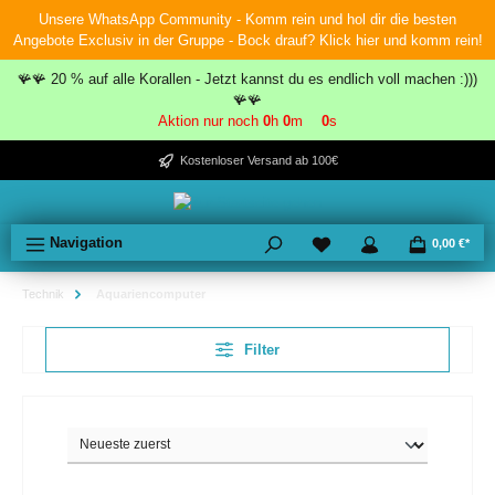
Unsere WhatsApp Community - Komm rein und hol dir die besten
inhalt springen
Angebote Exclusiv in der Gruppe - Bock drauf? Klick hier und komm rein!
🪸🪸 20 % auf alle Korallen - Jetzt kannst du es endlich voll machen :)))
🪸🪸
Aktion nur noch
0
h
0
m
0
s
Kostenloser Versand ab 100€
Navigation
0,00 €*
Technik
Aquariencomputer
Filter