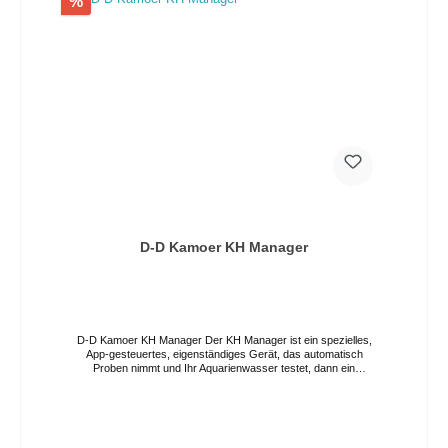
%
haben, um einen stabilen KH-Wert zu erhalten. Alle
Dosierköpfe der D-D P4/P4 PRO-Pumpen, die nicht
automatisch angepasst werden sollen, können so eingestellt
werden, dass sie wie gewohnt einen unabhängigen
Dosierplan ausführen, ohne dass der KH-Manager
Anpassungen vornimmt. Mit dieser Steuerung können auch
mehrteilige Dosiersysteme durch den KH-Manager
angepasst werden oder die Dosierung anderer Elemente wie
Kalzium und Magnesium kann mit dem KH-Verbrauch Ihres
Aquariums erhöht oder verringert werden. Wenn Sie einen
Kamoer FX-STP anschließen, ermöglicht die Verbindung dem
KH Manager, den FX-STP für eine bestimmte Zeit in
Abhängigkeit von den Testergebnissen ein- oder
auszuschalten. Die Geschwindigkeit der Dosierung ist
weiterhin über den FX-STP steuerbar. Bei Verwendung mit
dem FX-STP ist für den Anschluss nichts weiter erforderlich,
bei Verwendung für die P4/P4PRO wird ein Datenkabel vom
D-D Kamoer KH Manager
E1 zur Pumpe benötigt, bei Verwendung von 2 x P4/P4 Pro
werden zwei Datenkabel benötigt. MERKMALE Sichere 'Click
Lock'-Datenportverbindung zum KH Manager Zwei
Ausgangskommunikationsanschlüsse für P4/P4PRO-
Verbindung Stromeingangs- und -ausgangsanschlüsse für
Kamoer FX-STP Statusanzeigeleuchten
D-D Kamoer KH Manager Der KH Manager ist ein spezielles,
App-gesteuertes, eigenständiges Gerät, das automatisch
Proben nimmt und Ihr Aquarienwasser testet, dann ein
genaues Volumen an KH-Lösung berechnet und dosiert, um
einen konstanten Alkalinitätswert in Ihrem Aquarium zu
erhalten. Die erweiterbare Multielement-Dosierfunktion
verwendet eine eingebaute Software, die es Ihnen ermöglicht,
den KH Manager mit speziellen D-D-Dosierpumpen zu