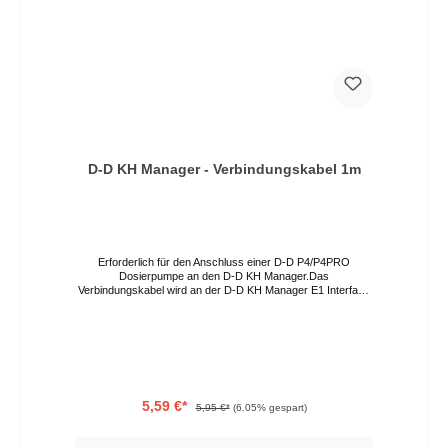
D-D KH Manager - Verbindungskabel 1m
Erforderlich für den Anschluss einer D-D P4/P4PRO
Dosierpumpe an den D-D KH Manager.Das
Verbindungskabel wird an der D-D KH Manager E1 Interface
Box angeschlossen, die wiederum an dem KH Manager
angeschlossen ist.Insgesamt können bis zu 2 D-D
P4/P4PRO Dosierpumpen an dem D-D KH Manager
angeschlossen werden.Für jede Dosierpumpe wird jeweils
ein Verbindungskabel benötigt.
5,59 €*
5,95 €*
(6.05% gespart)