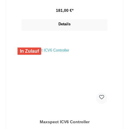
Elektrode mit BNC-Anschluss Elektrodenhalter 0-Punkt-
Stecker Netzteil
181,00 €*
Details
In Zulauf
Maxspect ICV6 Controller