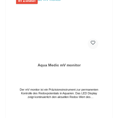
In Zulauf
Aqua Medic mV monitor
Der mV monitor ist ein Präzisionsinstrument zur permanenten
Kontrolle des Redoxpotentials in Aquarien. Das LED Display
zeigt kontinuierlich den aktuellen Redox-Wert des
Aquariumwassers an. Der Messbereich umfasst mV-Werte
von -1.999 bis +1.999. Eine als Zubehör erhältliche 230-mV-
Testlösung ermöglicht eine Überprüfung und Justierung der
Elektrode, welche durch einen BNC-Anschluss an den mV
monitor angeschlossen wird. Lieferumfang: mV monitor mV