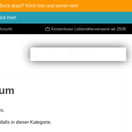
ock drauf? Klick hier und komm rein!
ck hier!
chzucht
Kostenloser Lebendtierversand ab 250€
0,00 €*
ium
m.
alls in dieser Kategorie.