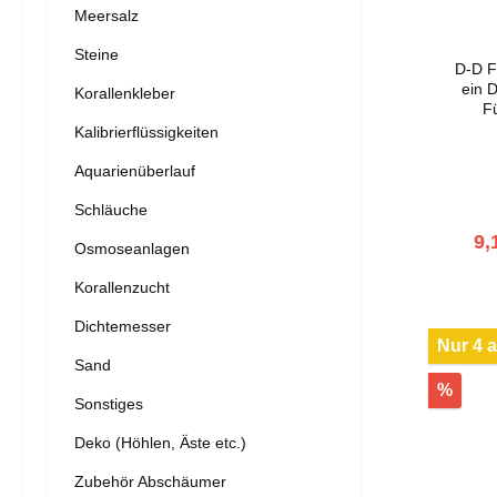
Meersalz
Steine
D-D F
ein D-D
Korallenkleber
F
Abde
Kalibrierflüssigkeiten
Aquarienüberlauf
Schläuche
9,
Osmoseanlagen
Korallenzucht
Dichtemesser
Nur 4 a
Sand
%
Sonstiges
Deko (Höhlen, Äste etc.)
Zubehör Abschäumer