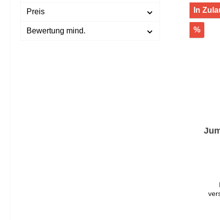
Allgem
In Zula
Preis
und 
eine
ins
%
Bewertung mind.
Jum
ver
Lam