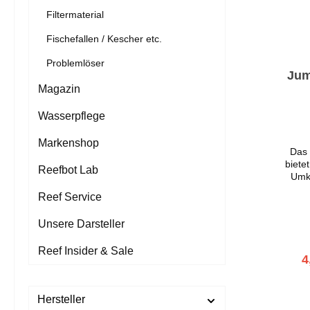
Filtermaterial
Fischefallen / Kescher etc.
Problemlöser
Jum
Magazin
Wasserpflege
Markenshop
Das 
biete
Reefbot Lab
Umk
Rahme
Reef Service
Leuch
usw.,
Unsere Darsteller
abgede
Reef Insider & Sale
Stan
4
Ec
Ei
Vierk
Hersteller
g