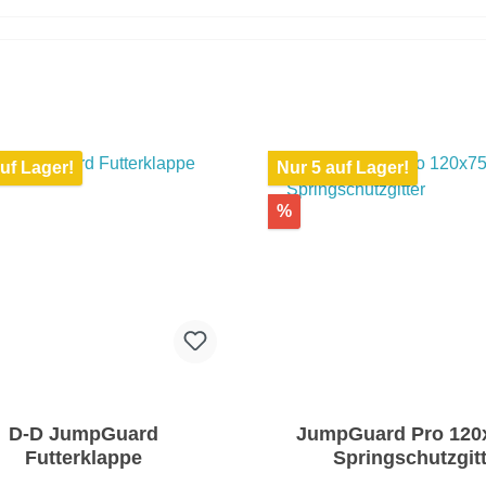
uf Lager!
Nur 5 auf Lager!
%
D-D JumpGuard
JumpGuard Pro 12
Futterklappe
Springschutzgit