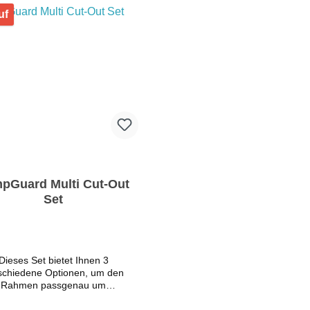
einen die Steifigkeit verringert
um die Montage auf fast all
uf
wir empfehlen, je nach Bedarf
zu ermöglichen. Inhalt: 4 x Streben
 oder mehrere Querstreben zu
aus Aluminiumrahmen 
tallieren, um die strukturelle
Eckverbindungen 1 x Flexi-
Integrität zu erhalten.
Set Gummilippei zum Befes
Netzes am Aluminiumrahmen
Werkzeug zum Einsetze
Gummilippe 6mm quadrat
schwarzes Netz ausreichend
jeweilige Beckengröße 
Acrylwinkelschiene in der 
ca. 15cm x 7mm, die le
geschnitten werden kann, u
Halterungen zu erstel
pGuard Multi Cut-Out
Set
Dieses Set bietet Ihnen 3
schiedene Optionen, um den
Rahmen passgenau um
penhalterungen, Kabel- oder