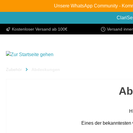
Unsere WhatsApp Community - Komm re
inhalt springen
ClariSe
Kostenloser Versand ab 100€
Versand inne
Zubehör
Abdeckungen
Ab
H
Eines der bekanntesten w