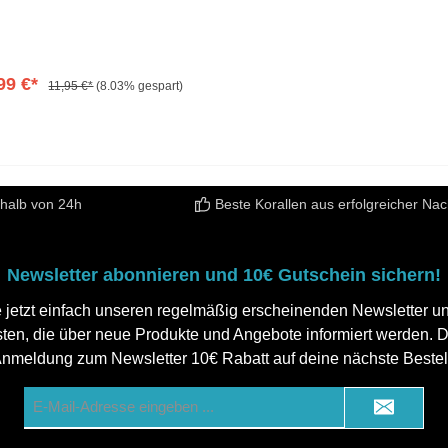
leitungen zu bauen. Das Set
lt: 1 x 120mm x 40mm starrer
chnitt 2 x 40mm Eckstück 2 x
15mm Eckstück
99 €*
11,95 €*
(8.03% gespart)
rhalb von 24h
Beste Korallen aus erfolgreicher Na
Newsletter abonnieren und 10€ Gutschein sichern!
 jetzt einfach unseren regelmäßig erscheinenden Newsletter und
sten, die über neue Produkte und Angebote informiert werden. Du
Anmeldung zum Newsletter 10€ Rabatt auf deine nächste Bestel
E-
Mail-
Adresse*