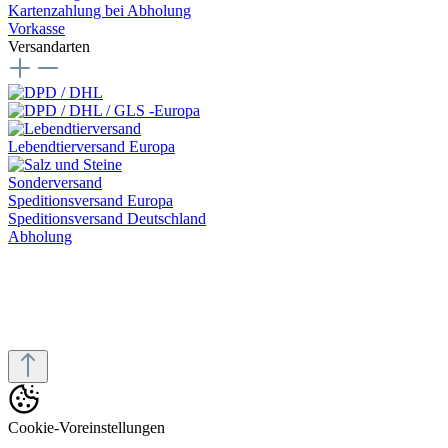
Kartenzahlung bei Abholung
Vorkasse
Versandarten
Lebendtierversand Europa
Sonderversand
Speditionsversand Europa
Speditionsversand Deutschland
Abholung
* Alle Preise inkl. gesetzl. Mehrwertsteuer zzgl.
Versandkosten
und
ggf. Nachnahmegebühren, wenn nicht anders angegeben.
© 2025 PH-Aquaristik - Alle Rechte vorbehalten. Designed by
H2
Invent GmbH
Vertrag digital widerrufen
Cookie-Voreinstellungen