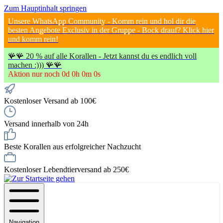
Zum Hauptinhalt springen
Unsere WhatsApp Community - Komm rein und hol dir die
besten Angebote Exclusiv in der Gruppe - Bock drauf? Klick hier
und komm rein!
🪸🪸 20 % auf alle Korallen - Jetzt kannst du es endlich voll
machen :))) 🪸🪸
Aktion nur noch
0
d
0
h
0
m
0
s
Kostenloser Versand ab 100€
Versand innerhalb von 24h
Beste Korallen aus erfolgreicher Nachzucht
Kostenloser Lebendtierversand ab 250€
Navigation