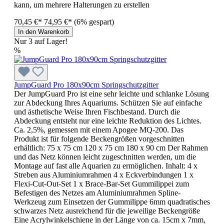
kann, um mehrere Halterungen zu erstellen
70,45 €*
74,95 €*
(6% gespart)
In den Warenkorb
Nur 3 auf Lager!
%
JumpGuard Pro 180x90cm Springschutzgitter
Der JumpGuard Pro ist eine sehr leichte und schlanke Lösung
zur Abdeckung Ihres Aquariums. Schützen Sie auf einfache
und ästhetische Weise Ihren Fischbestand. Durch die
Abdeckung entsteht nur eine leichte Reduktion des Lichtes.
Ca. 2,5%, gemessen mit einem Apogee MQ-200. Das
Produkt ist für folgende Beckengrößen vorgeschnitten
erhältlich: 75 x 75 cm 120 x 75 cm 180 x 90 cm Der Rahmen
und das Netz können leicht zugeschnitten werden, um die
Montage auf fast alle Aquarien zu ermöglichen. Inhalt: 4 x
Streben aus Aluminiumrahmen 4 x Eckverbindungen 1 x
Flexi-Cut-Out-Set 1 x Brace-Bar-Set Gummilippei zum
Befestigen des Netzes am Aluminiumrahmen Spline-
Werkzeug zum Einsetzen der Gummilippe 6mm quadratisches
schwarzes Netz ausreichend für die jeweilige Beckengröße
Eine Acrylwinkelschiene in der Länge von ca. 15cm x 7mm,