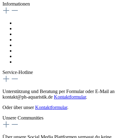
Informationen
Kontaktformular
Impressum
Widerrufsrecht
Datenschutzrichtlinien
AGB
Versandkosten
Magazin
Vertrag digital Widerrufen
Service-Hotline
Unterstützung und Beratung per Formular oder E-Mail an
kontakt@ph-aquaristik.de
Kontaktformular
.
Oder über unser
Kontaktformular
.
Unsere Communities
Über unsere Social Media Plattformen verpasst du keine