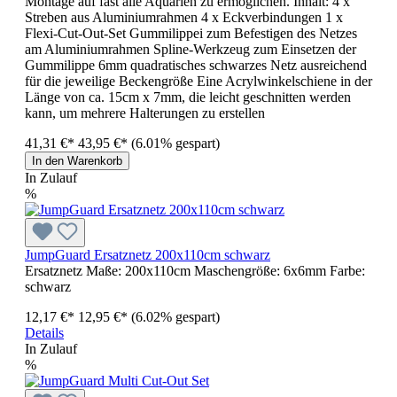
Montage auf fast alle Aquarien zu ermöglichen. Inhalt: 4 x
Streben aus Aluminiumrahmen 4 x Eckverbindungen 1 x
Flexi-Cut-Out-Set Gummilippei zum Befestigen des Netzes
am Aluminiumrahmen Spline-Werkzeug zum Einsetzen der
Gummilippe 6mm quadratisches schwarzes Netz ausreichend
für die jeweilige Beckengröße Eine Acrylwinkelschiene in der
Länge von ca. 15cm x 7mm, die leicht geschnitten werden
kann, um mehrere Halterungen zu erstellen
41,31 €*
43,95 €*
(6.01% gespart)
In den Warenkorb
In Zulauf
%
JumpGuard Ersatznetz 200x110cm schwarz
Ersatznetz Maße: 200x110cm Maschengröße: 6x6mm Farbe:
schwarz
12,17 €*
12,95 €*
(6.02% gespart)
Details
In Zulauf
%