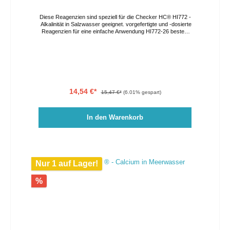
Diese Reagenzien sind speziell für die Checker HC® HI772 -
Alkalinität in Salzwasser geeignet. vorgefertigte und -dosierte
Reagenzien für eine einfache Anwendung HI772-26 besteht
aus einer Flasche mit HI772S-Reagenz (30 mL) für 25 Tests
und einer Spritze für die optinale Dosierung. mit Ablaufdatum
und Chargennummer versehen Verpackungseinheit: Flasche
Menge: für 25 Tests Methode: Kolorimetrische Methode
14,54 €*
15,47 €*
(6.01% gespart)
In den Warenkorb
Nur 1 auf Lager!
%