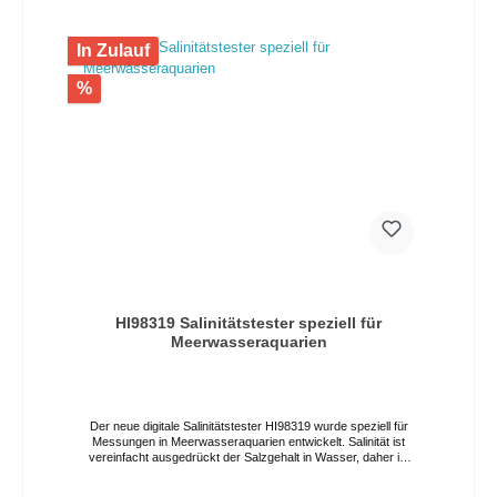
In Zulauf
%
HI98319 Salinitätstester speziell für
Meerwasseraquarien
Der neue digitale Salinitätstester HI98319 wurde speziell für
Messungen in Meerwasseraquarien entwickelt. Salinität ist
vereinfacht ausgedrückt der Salzgehalt in Wasser, daher ist
die Bestimmung der Salinität in Meerwasseraquarien
selbstverständlich besonders wichtig. Der Tester zeigt die