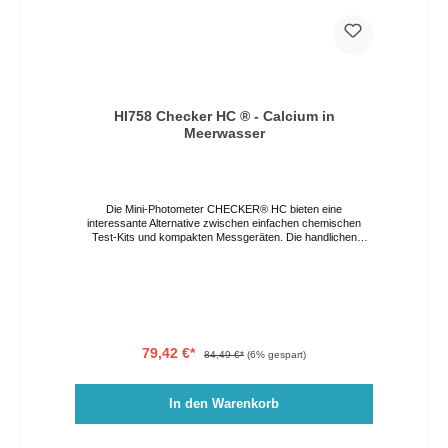
HI758 Checker HC ® - Calcium in
Meerwasser
Die Mini-Photometer CHECKER® HC bieten eine
interessante Alternative zwischen einfachen chemischen
Test-Kits und kompakten Messgeräten. Die handlichen
Photometer verbinden Präzision mit einem erschwinglichen
Preis und lassen sich durch ihr großes LCD und nur einem
Knopf sehr leicht bedienen. Die automatische
Abschaltfunktion sorgt für eine möglichst lange
Batterielebensdauer. Das Modell HI758 misst Calcium in
Salzwasser von 200 bis 600 mg/L. leichtes (64 g) Gehäuse,
handliche Größe sehr einfache Bedienung über nur eine
Taste schnelle und präzise Messergebnisse großes, leicht
79,42 €*
84,49 €*
(6% gespart)
ablesbares LCD Abschaltautomatik guter Preis
In den Warenkorb