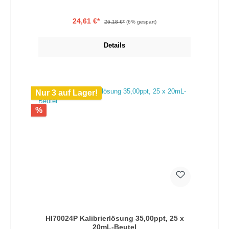
Ausfällung von Calcium als unlösliches Calciumcarbonat und
beeinträchtigtes Wachstum und Gesundheit der Bewohner.
24,61 €*
26,18 €*
(6% gespart)
Details
Nur 3 auf Lager!
%
HI70024P Kalibrierlösung 35,00ppt, 25 x
20mL-Beutel