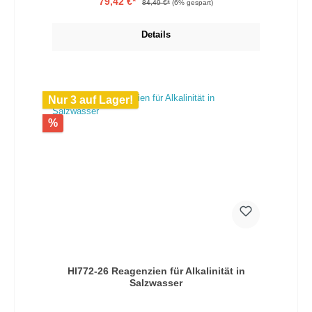
79,42 €*
84,49 €*
(6% gespart)
Details
Nur 3 auf Lager!
%
HI772-26 Reagenzien für Alkalinität in
Salzwasser