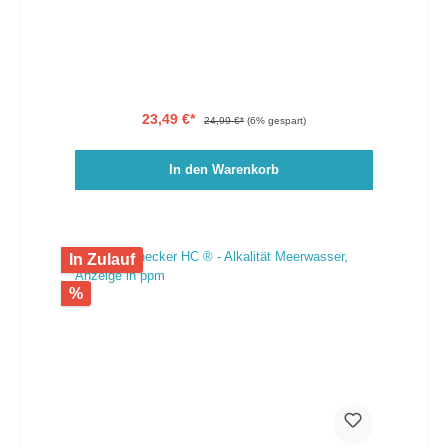
Reaktion zwischen Magnesium und dem Reagenz
verursacht eine blau bis violette Färbung
23,49 €*
24,99 €*
(6% gespart)
In den Warenkorb
In Zulauf
%