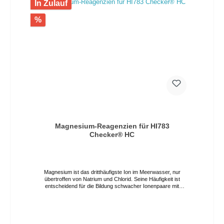
In Zulauf
%
Magnesium-Reagenzien für HI783
Checker® HC
Magnesium ist das dritthäufigste Ion im Meerwasser, nur
übertroffen von Natrium und Chlorid. Seine Häufigkeit ist
entscheidend für die Bildung schwacher Ionenpaare mit
Carbonationen. Dies ermöglicht die Verfügbarkeit von
Kalzium- und Karbonationen für die Aufnahme durch Korallen
und Wirbellose. Niedrige Magnesiumspiegel führen zu
niedrigen oder instabilen Calcium- und Alkalinitätsspiegeln.
Anzeichen eines niedrigen Magnesiumspiegels sind die