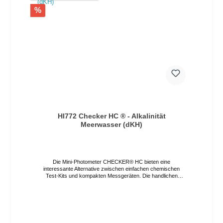
%
HI772 Checker HC ® - Alkalinität
Meerwasser (dKH)
Die Mini-Photometer CHECKER® HC bieten eine
interessante Alternative zwischen einfachen chemischen
Test-Kits und kompakten Messgeräten. Die handlichen
Photometer verbinden Präzision mit einem erschwinglichen
Preis und lassen sich durch ihr großes LCD und nur einem
Knopf sehr leicht bedienen. Die automatische
Abschaltfunktion sorgt für eine möglichst lange
Batterielebensdauer. Das Modell HI772 misst Alkalität im
Meerwasseraquarium in Kalziumhärte (dKH) im ultraniedrigen