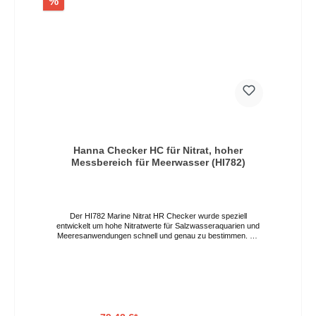
%
das Korallenwachstum begrenzen. Der HI780 Checker HC
ist eine einfache, genaue und kostengünstige Methode zur
Messung des pH-Werts in Meerwasser. Dieses
handgehaltene Kolorimeter wurde als genauere Alternative zu
chemischen Test-Kits entwickelt und liefert schnelle und
genaue pH-Testergebnisse. Ideal für Aquarien und
Meeresbiologie Lieferumfang: HI780 wird in einer praktischen
Plastikbox inklusive 2 Küvetten, einem Starter-Set
Reagenzien, Batterien und Bedienungsanleitung geliefert.
Messbereich: 6,3 bis 8,6 pH Auflösung: 0,1 pH Genauigkeit
@25°C: ±0,2 pH Lichtquelle: LED @525nm Lichtdetektor:
Silizium-Photozelle Umgebungsbedingungen: 0 bis 50 °C, rel.
Luftfeuchtigkeit max. 95 % Batterietyp: 1,5 V AA Automatische
Abschaltung: nach 10 min Methode: kolorimetrische
Anpassung der Phenolrot-Methode
Hanna Checker HC für Nitrat, hoher
Messbereich für Meerwasser (HI782)
Der HI782 Marine Nitrat HR Checker wurde speziell
entwickelt um hohe Nitratwerte für Salzwasseraquarien und
Meeresanwendungen schnell und genau zu bestimmen. Mit
einer digitalen Anzeige müssen Sie die Farben nicht mehr
visuell bestimmen. • Messungen mit einer Reichweite von bis
zu 75,0 ppm • Weniger komplexe Genauigkeit in Laborqualität
- Benötigt nur 1 Reagenz • Einfache, intuitive digitale
Bedienung